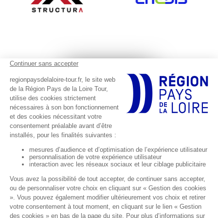
Footer réseaux sociaux
Suivez-nous sur les réseaux sociaux
Abonnez-vous à notre newsletter