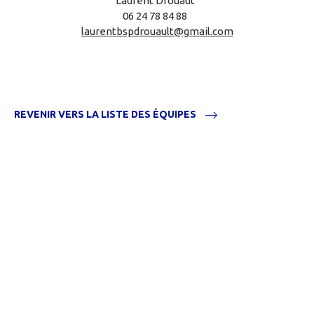
Laurent Drouaut
06 24 78 84 88
laurentbspdrouault@gmail.com
REVENIR VERS LA LISTE DES ÉQUIPES