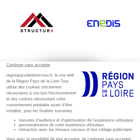
Footer réseaux sociaux
Suivez-nous sur les réseaux sociaux