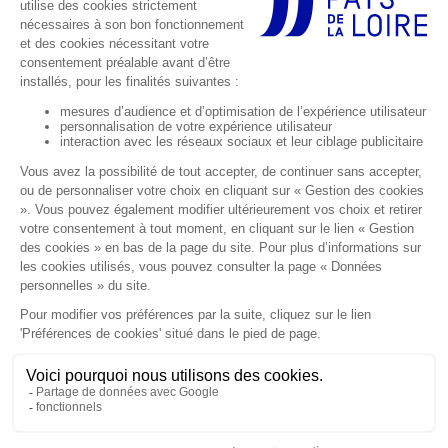
Footer réseaux sociaux
Suivez-nous sur les réseaux sociaux
Abonnez-vous à notre newsletter
Footer Gauche
Footer Droite
Accessibilité numérique :
Données personnelles
partiellement conforme
Mentions légales
Accessibilité de l'événement
Gestion des cookies
Les éditions précédentes
Médias