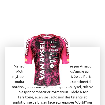
Managée par Cyril Saugrain et dirigée par Arnaud
Molmy, l’équipe Van Rysel Roubaix s’ancre au
mythique Vélodrome de Roubaix, arrivée de Paris-
Roubaix. Créée en 2007, l’équipe UCI Continental
nordiste, soutenue par la marque Van Rysel, cultive
un esprit combatif et formateur. Fidèle à son
territoire, elle vise l’éclosion des talents et
ambitionne de briller face aux équipes WorldTour